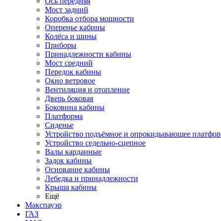
Ось передняя
Мост задний
Коробка отбора мощности
Оперенье кабины
Колёса и шины
Приборы
Принадлежности кабины
Мост средний
Передок кабины
Окно ветровое
Вентиляция и отопление
Дверь боковая
Боковина кабины
Платформа
Сиденье
Устройство подъёмное и опрокидывающее платфо
Устройство седельно-сцепное
Валы карданные
Задок кабины
Основание кабины
Лебедка и принадлежности
Крыша кабины
Ещё
Макспауэр
ГАЗ