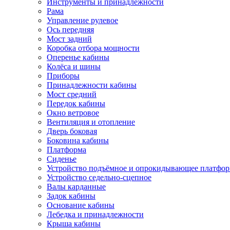
Инструменты и принадлежности
Рама
Управление рулевое
Ось передняя
Мост задний
Коробка отбора мощности
Оперенье кабины
Колёса и шины
Приборы
Принадлежности кабины
Мост средний
Передок кабины
Окно ветровое
Вентиляция и отопление
Дверь боковая
Боковина кабины
Платформа
Сиденье
Устройство подъёмное и опрокидывающее платфо
Устройство седельно-сцепное
Валы карданные
Задок кабины
Основание кабины
Лебедка и принадлежности
Крыша кабины