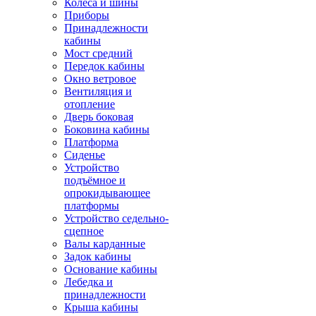
Колёса и шины
Приборы
Принадлежности
кабины
Мост средний
Передок кабины
Окно ветровое
Вентиляция и
отопление
Дверь боковая
Боковина кабины
Платформа
Сиденье
Устройство
подъёмное и
опрокидывающее
платформы
Устройство седельно-
сцепное
Валы карданные
Задок кабины
Основание кабины
Лебедка и
принадлежности
Крыша кабины