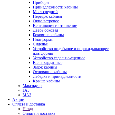
Приборы
Принадлежности кабины
Мост средний
Передок кабины
Окно ветровое
Вентиляция и отопление
Дверь боковая
Боковина кабины
Платформа
Сиденье
Устройство подъёмное и опрокидывающее
платформы
Устройство седельно-сцепное
Валы карданные
Задок кабины
Основание кабины
Лебедка и принадлежности
Крыша кабины
Макспауэр
ГАЗ
МАЗ
Акции
Оплата и доставка
Назад
Оплата и доставка