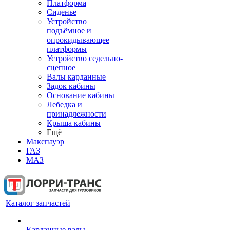
Платформа
Сиденье
Устройство
подъёмное и
опрокидывающее
платформы
Устройство седельно-
сцепное
Валы карданные
Задок кабины
Основание кабины
Лебедка и
принадлежности
Крыша кабины
Ещё
Макспауэр
ГАЗ
МАЗ
Каталог запчастей
Карданные валы