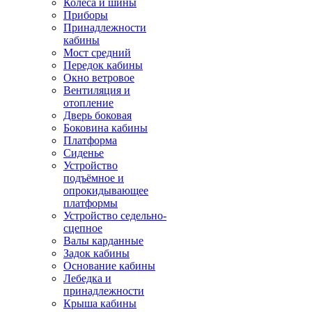
Колёса и шины
Приборы
Принадлежности
кабины
Мост средний
Передок кабины
Окно ветровое
Вентиляция и
отопление
Дверь боковая
Боковина кабины
Платформа
Сиденье
Устройство
подъёмное и
опрокидывающее
платформы
Устройство седельно-
сцепное
Валы карданные
Задок кабины
Основание кабины
Лебедка и
принадлежности
Крыша кабины