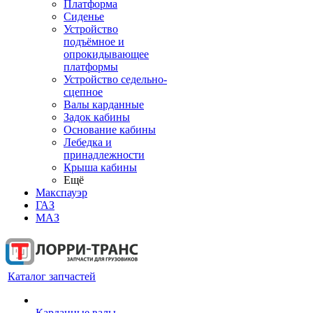
Платформа
Сиденье
Устройство
подъёмное и
опрокидывающее
платформы
Устройство седельно-
сцепное
Валы карданные
Задок кабины
Основание кабины
Лебедка и
принадлежности
Крыша кабины
Ещё
Макспауэр
ГАЗ
МАЗ
Каталог запчастей
Карданные валы