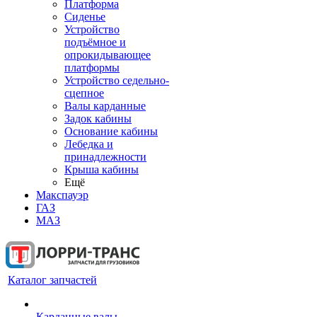
Платформа
Сиденье
Устройство
подъёмное и
опрокидывающее
платформы
Устройство седельно-
сцепное
Валы карданные
Задок кабины
Основание кабины
Лебедка и
принадлежности
Крыша кабины
Ещё
Макспауэр
ГАЗ
МАЗ
Каталог запчастей
Карданные валы