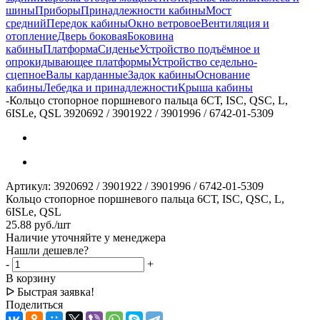
шины
Приборы
Принадлежности кабины
Мост
средний
Передок кабины
Окно ветровое
Вентиляция и
отопление
Дверь боковая
Боковина
кабины
Платформа
Сиденье
Устройство подъёмное и
опрокидывающее платформы
Устройство седельно-
сцепное
Валы карданные
Задок кабины
Основание
кабины
Лебедка и принадлежности
Крыша кабины
-
Кольцо стопорное поршневого пальца 6СТ, ISC, QSC, L,
6ISLе, QSL 3920692 / 3901922 / 3901996 / 6742-01-5309
Артикул:
3920692 / 3901922 / 3901996 / 6742-01-5309
Кольцо стопорное поршневого пальца 6СТ, ISC, QSC, L,
6ISLе, QSL
25.88
руб.
/шт
Наличие уточняйте у менеджера
Нашли дешевле?
-
+
В корзину
ᐅ Быстрая заявка!
Поделиться