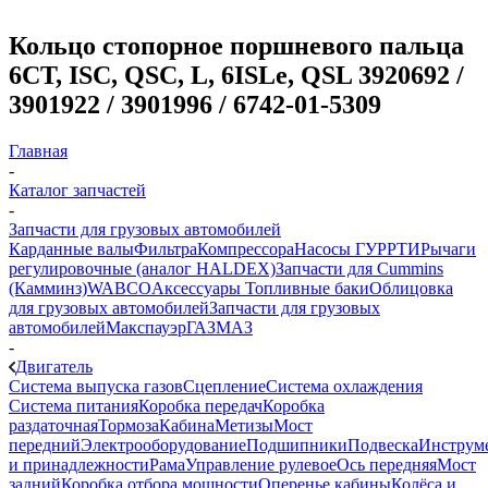
Кольцо стопорное поршневого пальца
6СТ, ISC, QSC, L, 6ISLе, QSL 3920692 /
3901922 / 3901996 / 6742-01-5309
Главная
-
Каталог запчастей
-
Запчасти для грузовых автомобилей
Карданные валы
Фильтра
Компрессора
Насосы ГУР
РТИ
Рычаги
регулировочные (аналог HALDEX)
Запчасти для Cummins
(Камминз)
WABCO
Аксессуары
Топливные баки
Облицовка
для грузовых автомобилей
Запчасти для грузовых
автомобилей
Макспауэр
ГАЗ
МАЗ
-
Двигатель
Система выпуска газов
Сцепление
Система охлаждения
Система питания
Коробка передач
Коробка
раздаточная
Тормоза
Кабина
Метизы
Мост
передний
Электрооборудование
Подшипники
Подвеска
Инструм
и принадлежности
Рама
Управление рулевое
Ось передняя
Мост
задний
Коробка отбора мощности
Оперенье кабины
Колёса и