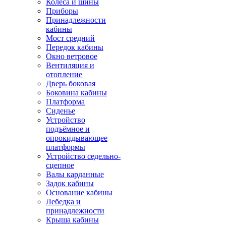
Колёса и шины
Приборы
Принадлежности
кабины
Мост средний
Передок кабины
Окно ветровое
Вентиляция и
отопление
Дверь боковая
Боковина кабины
Платформа
Сиденье
Устройство
подъёмное и
опрокидывающее
платформы
Устройство седельно-
сцепное
Валы карданные
Задок кабины
Основание кабины
Лебедка и
принадлежности
Крыша кабины